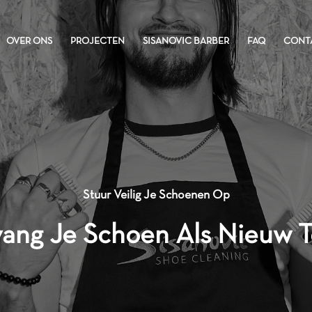
OVER ONS
PROJECTEN
SISANOVIC BARBER
FAQ
CONT
OVER ONS
PROJECTEN
SISANOVIC BARBER
FAQ
CONT
Stuur Veilig Je Schoenen Op
ang Je Schoen Als Nieuw T